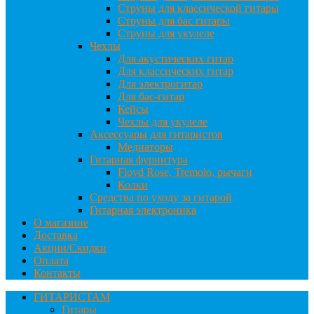
Струны для классической гитары
Струны для бас гитары
Струны для укулеле
Чехлы
Для акустических гитар
Для классических гитар
Для электрогитар
Для бас-гитар
Кейсы
Чехлы для укулеле
Аксессуары для гитаристов
Медиаторы
Гитарная фурнитура
Floyd Rose, Tremolo, рычаги
Колки
Средства по уходу за гитарой
Гитарная электроника
О магазине
Доставка
Акции/Скидки
Оплата
Контакты
ГИТАРИСТАМ
Гитары