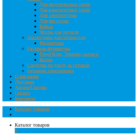
Для акустических гитар
Для классических гитар
Для электрогитар
Для бас-гитар
Кейсы
Чехлы для укулеле
Аксессуары для гитаристов
Медиаторы
Гитарная фурнитура
Floyd Rose, Tremolo, рычаги
Колки
Средства по уходу за гитарой
Гитарная электроника
О магазине
Доставка
Акции/Скидки
Оплата
Контакты
Каталог товаров
Каталог товаров
×