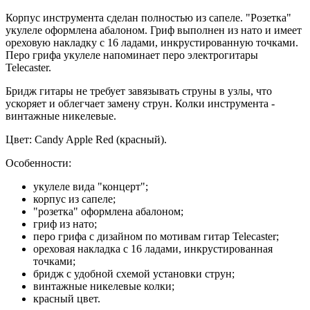
Корпус инструмента сделан полностью из сапеле. "Розетка"
укулеле оформлена абалоном. Гриф выполнен из нато и имеет
ореховую накладку с 16 ладами, инкрустированную точками.
Перо грифа укулеле напоминает перо электрогитары
Telecaster.
Бридж гитары не требует завязывать струны в узлы, что
ускоряет и облегчает замену струн. Колки инструмента -
винтажные никелевые.
Цвет: Candy Apple Red (красный).
Особенности:
укулеле вида "концерт";
корпус из сапеле;
"розетка" оформлена абалоном;
гриф из нато;
перо грифа с дизайном по мотивам гитар Telecaster;
ореховая накладка с 16 ладами, инкрустированная
точками;
бридж с удобной схемой установки струн;
винтажные никелевые колки;
красный цвет.