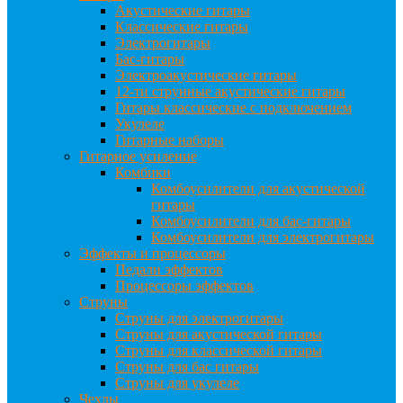
Акустические гитары
Классические гитары
Электрогитары
Бас-гитары
Электроакустические гитары
12-ти струнные акустические гитары
Гитары классические с подключением
Укулеле
Гитарные наборы
Гитарное усиление
Комбики
Комбоусилители для акустической
гитары
Комбоусилители для бас-гитары
Комбоусилители для электрогитары
Эффекты и процессоры
Педали эффектов
Процессоры эффектов
Струны
Струны для электрогитары
Струны для акустической гитары
Струны для классической гитары
Струны для бас гитары
Струны для укулеле
Чехлы