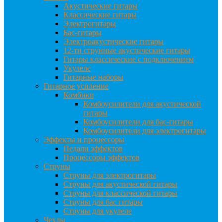
Акустические гитары
Классические гитары
Электрогитары
Бас-гитары
Электроакустические гитары
12-ти струнные акустические гитары
Гитары классические с подключением
Укулеле
Гитарные наборы
Гитарное усиление
Комбики
Комбоусилители для акустической
гитары
Комбоусилители для бас-гитары
Комбоусилители для электрогитары
Эффекты и процессоры
Педали эффектов
Процессоры эффектов
Струны
Струны для электрогитары
Струны для акустической гитары
Струны для классической гитары
Струны для бас гитары
Струны для укулеле
Чехлы