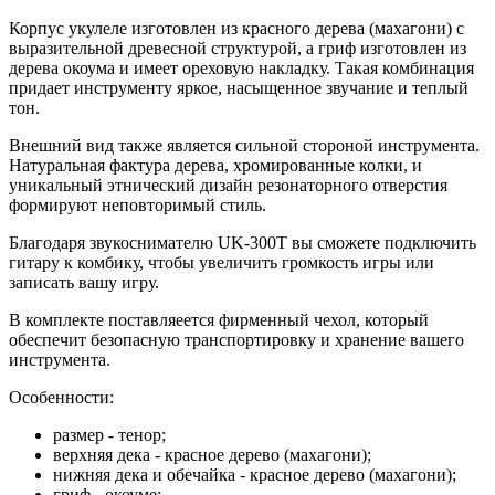
Корпус укулеле изготовлен из красного дерева (махагони) с
выразительной древесной структурой, а гриф изготовлен из
дерева окоума и имеет ореховую накладку. Такая комбинация
придает инструменту яркое, насыщенное звучание и теплый
тон.
Внешний вид также является сильной стороной инструмента.
Натуральная фактура дерева, хромированные колки, и
уникальный этнический дизайн резонаторного отверстия
формируют неповторимый стиль.
Благодаря звукоснимателю UK-300T вы сможете подключить
гитару к комбику, чтобы увеличить громкость игры или
записать вашу игру.
В комплекте поставляеется фирменный чехол, который
обеспечит безопасную транспортировку и хранение вашего
инструмента.
Особенности:
размер - тенор;
верхняя дека - красное дерево (махагони);
нижняя дека и обечайка - красное дерево (махагони);
гриф - окоуме;