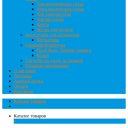
Для акустических гитар
Для классических гитар
Для электрогитар
Для бас-гитар
Кейсы
Чехлы для укулеле
Аксессуары для гитаристов
Медиаторы
Гитарная фурнитура
Floyd Rose, Tremolo, рычаги
Колки
Средства по уходу за гитарой
Гитарная электроника
О магазине
Доставка
Акции/Скидки
Оплата
Контакты
Каталог товаров
Каталог товаров
×