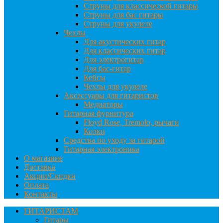
Струны для классической гитары
Струны для бас гитары
Струны для укулеле
Чехлы
Для акустических гитар
Для классических гитар
Для электрогитар
Для бас-гитар
Кейсы
Чехлы для укулеле
Аксессуары для гитаристов
Медиаторы
Гитарная фурнитура
Floyd Rose, Tremolo, рычаги
Колки
Средства по уходу за гитарой
Гитарная электроника
О магазине
Доставка
Акции/Скидки
Оплата
Контакты
ГИТАРИСТАМ
Гитары