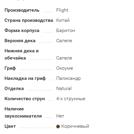
Производитель
Flight
Страна производства
Китай
Форма корпуса
Баритон
Верхняя дека
Сапеле
Нижняя дека и
обечайка
Сапеле
Гриф
Окоуме
Накладка на гриф
Палисандр
Отделка
Natural
Количество струн
4-х струнные
Наличие
звукоснимателя
Нет
Цвет
Коричневый