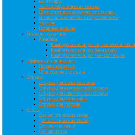
Бас-гитары
Электроакустические гитары
12-ти струнные акустические гитары
Гитары классические с подключением
Укулеле
Гитарные наборы
Гитарное усиление
Комбики
Комбоусилители для акустической гита
Комбоусилители для бас-гитары
Комбоусилители для электрогитары
Эффекты и процессоры
Педали эффектов
Процессоры эффектов
Струны
Струны для электрогитары
Струны для акустической гитары
Струны для классической гитары
Струны для бас гитары
Струны для укулеле
Чехлы
Для акустических гитар
Для классических гитар
Для электрогитар
Для бас-гитар