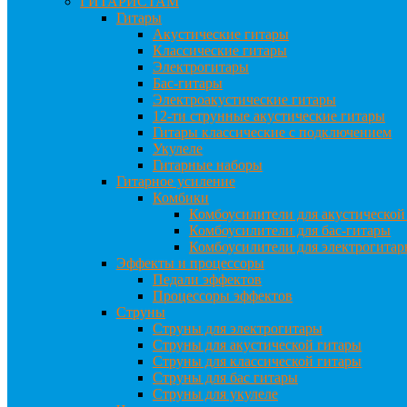
ГИТАРИСТАМ
Гитары
Акустические гитары
Классические гитары
Электрогитары
Бас-гитары
Электроакустические гитары
12-ти струнные акустические гитары
Гитары классические с подключением
Укулеле
Гитарные наборы
Гитарное усиление
Комбики
Комбоусилители для акустической
Комбоусилители для бас-гитары
Комбоусилители для электрогита
Эффекты и процессоры
Педали эффектов
Процессоры эффектов
Струны
Струны для электрогитары
Струны для акустической гитары
Струны для классической гитары
Струны для бас гитары
Струны для укулеле