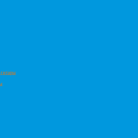
 гитары
ры