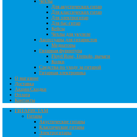
Чехлы
Для акустических гитар
Для классических гитар
Для электрогитар
Для бас-гитар
Кейсы
Чехлы для укулеле
Аксессуары для гитаристов
Медиаторы
Гитарная фурнитура
Floyd Rose, Tremolo, рычаги
Колки
Средства по уходу за гитарой
Гитарная электроника
О магазине
Доставка
Акции/Скидки
Оплата
Контакты
ГИТАРИСТАМ
Гитары
Акустические гитары
Классические гитары
Электрогитары