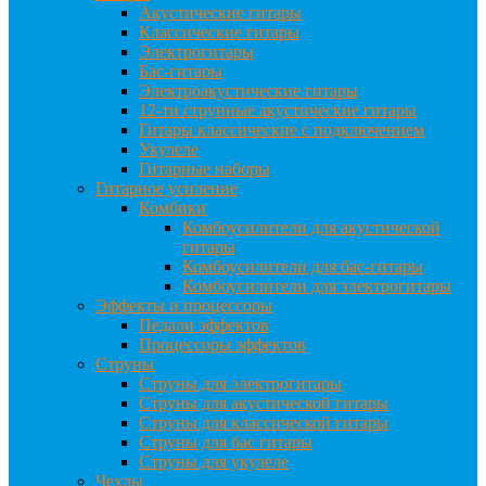
Акустические гитары
Классические гитары
Электрогитары
Бас-гитары
Электроакустические гитары
12-ти струнные акустические гитары
Гитары классические с подключением
Укулеле
Гитарные наборы
Гитарное усиление
Комбики
Комбоусилители для акустической
гитары
Комбоусилители для бас-гитары
Комбоусилители для электрогитары
Эффекты и процессоры
Педали эффектов
Процессоры эффектов
Струны
Струны для электрогитары
Струны для акустической гитары
Струны для классической гитары
Струны для бас гитары
Струны для укулеле
Чехлы