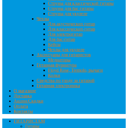
Струны для классической гитары
Струны для бас гитары
Струны для укулеле
Чехлы
Для акустических гитар
Для классических гитар
Для электрогитар
Для бас-гитар
Кейсы
Чехлы для укулеле
Аксессуары для гитаристов
Медиаторы
Гитарная фурнитура
Floyd Rose, Tremolo, рычаги
Колки
Средства по уходу за гитарой
Гитарная электроника
О магазине
Доставка
Акции/Скидки
Оплата
Контакты
ГИТАРИСТАМ
Гитары