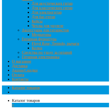
Для акустических гитар
Для классических гитар
Для электрогитар
Для бас-гитар
Кейсы
Чехлы для укулеле
Аксессуары для гитаристов
Медиаторы
Гитарная фурнитура
Floyd Rose, Tremolo, рычаги
Колки
Средства по уходу за гитарой
Гитарная электроника
О магазине
Доставка
Акции/Скидки
Оплата
Контакты
Каталог товаров
Каталог товаров
×