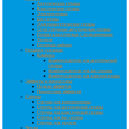
Акустические гитары
Классические гитары
Электрогитары
Бас-гитары
Электроакустические гитары
12-ти струнные акустические гитары
Гитары классические с подключением
Укулеле
Гитарные наборы
Гитарное усиление
Комбики
Комбоусилители для акустической
гитары
Комбоусилители для бас-гитары
Комбоусилители для электрогитары
Эффекты и процессоры
Педали эффектов
Процессоры эффектов
Струны
Струны для электрогитары
Струны для акустической гитары
Струны для классической гитары
Струны для бас гитары
Струны для укулеле
Чехлы