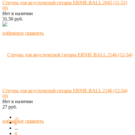
Струны для акустической гитары ERNIE BALL 2045 (11-52)
(0)
Нет в наличии
31,50 руб.
избранное
сравнить
Струны для акустической гитары ERNIE BALL 2146 (12-54)
(0)
Нет в наличии
27 руб.
←
избранное
сравнить
1
...
4