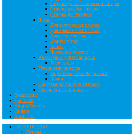
Струны для классической гитары
Струны для бас гитары
Струны для укулеле
Чехлы
Для акустических гитар
Для классических гитар
Для электрогитар
Для бас-гитар
Кейсы
Чехлы для укулеле
Аксессуары для гитаристов
Медиаторы
Гитарная фурнитура
Floyd Rose, Tremolo, рычаги
Колки
Средства по уходу за гитарой
Гитарная электроника
О магазине
Доставка
Акции/Скидки
Оплата
Контакты
ГИТАРИСТАМ
Гитары