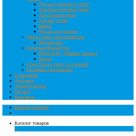
Для акустических гитар
Для классических гитар
Для электрогитар
Для бас-гитар
Кейсы
Чехлы для укулеле
Аксессуары для гитаристов
Медиаторы
Гитарная фурнитура
Floyd Rose, Tremolo, рычаги
Колки
Средства по уходу за гитарой
Гитарная электроника
О магазине
Доставка
Акции/Скидки
Оплата
Контакты
Каталог товаров
Каталог товаров
×