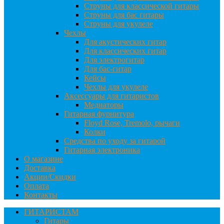
Струны для классической гитары
Струны для бас гитары
Струны для укулеле
Чехлы
Для акустических гитар
Для классических гитар
Для электрогитар
Для бас-гитар
Кейсы
Чехлы для укулеле
Аксессуары для гитаристов
Медиаторы
Гитарная фурнитура
Floyd Rose, Tremolo, рычаги
Колки
Средства по уходу за гитарой
Гитарная электроника
О магазине
Доставка
Акции/Скидки
Оплата
Контакты
ГИТАРИСТАМ
Гитары