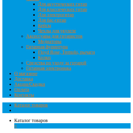
Для акустических гитар
Для классических гитар
Для электрогитар
Для бас-гитар
Кейсы
Чехлы для укулеле
Аксессуары для гитаристов
Медиаторы
Гитарная фурнитура
Floyd Rose, Tremolo, рычаги
Колки
Средства по уходу за гитарой
Гитарная электроника
О магазине
Доставка
Акции/Скидки
Оплата
Контакты
Каталог товаров
Каталог товаров
×