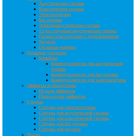
Акустические гитары
Классические гитары
Электрогитары
Бас-гитары
Электроакустические гитары
12-ти струнные акустические гитары
Гитары классические с подключением
Укулеле
Гитарные наборы
Гитарное усиление
Комбики
Комбоусилители для акустической
гитары
Комбоусилители для бас-гитары
Комбоусилители для электрогитары
Эффекты и процессоры
Педали эффектов
Процессоры эффектов
Струны
Струны для электрогитары
Струны для акустической гитары
Струны для классической гитары
Струны для бас гитары
Струны для укулеле
Чехлы