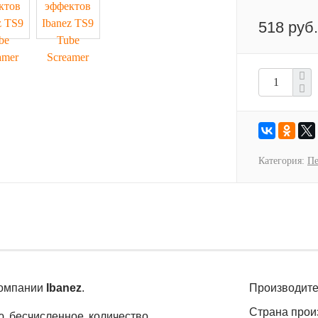
518 руб.
Категория:
Пе
 компании
Ibanez
.
Производите
Страна прои
ю бесчисленное количество