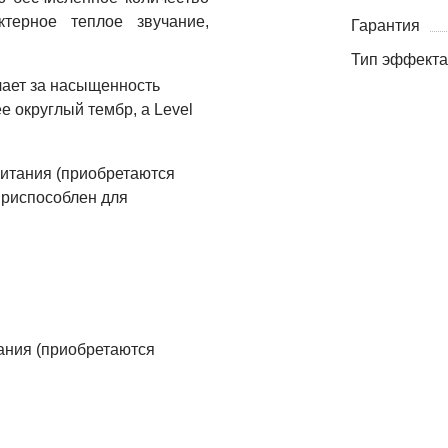
терное теплое звучание,
Гарантия
Тип эффекта
ечает за насыщенность
е округлый тембр, а Level
питания (приобретаются
приспособлен для
тания (приобретаются