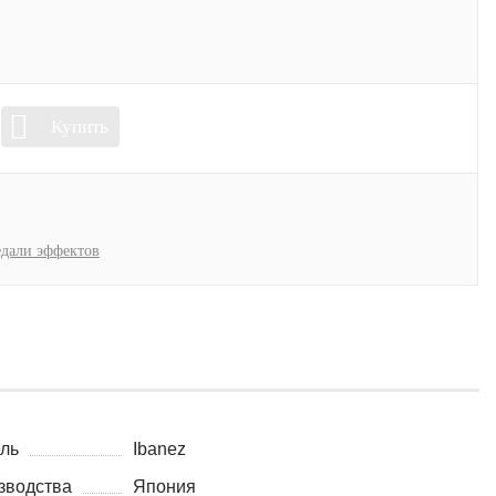
Купить
дали эффектов
ль
Ibanez
зводства
Япония