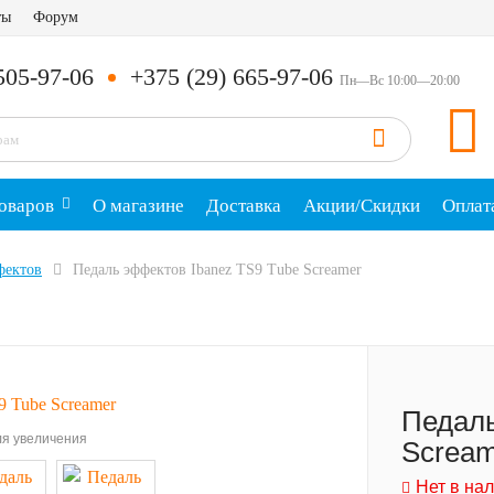
ты
Форум
505-97-06
+375 (29) 665-97-06
Пн—Вс 10:00—20:00
оваров
О магазине
Доставка
Акции/Скидки
Оплат
фектов
Педаль эффектов Ibanez TS9 Tube Screamer
Педаль
я увеличения
Scream
Нет в на