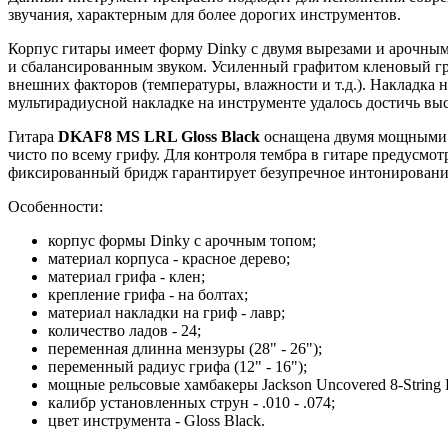
звучания, характерным для более дорогих инструментов.
Корпус гитары имеет форму Dinky с двумя вырезами и арочным
и сбалансированным звуком. Усиленный графитом кленовый гр
внешних факторов (температуры, влажности и т.д.). Накладка на
мультирадиусной накладке на инструменте удалось достичь выс
Гитара
DKAF8 MS LRL Gloss Black
оснащена двумя мощными ре
чисто по всему грифу. Для контроля тембра в гитаре предусм
фиксированный бридж гарантирует безупречное интонировани
Особенности:
корпус формы Dinky с арочным топом;
материал корпуса - красное дерево;
материал грифа - клен;
крепление грифа - на болтах;
материал накладки на гриф - лавр;
количество ладов - 24;
переменная длинна мензуры (28" - 26");
переменный радиус грифа (12" - 16");
мощные рельсовые хамбакеры Jackson Uncovered 8-String 
калибр установленных струн - .010 - .074;
цвет инструмента - Gloss Black.