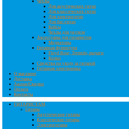
Чехлы
Для акустических гитар
Для классических гитар
Для электрогитар
Для бас-гитар
Кейсы
Чехлы для укулеле
Аксессуары для гитаристов
Медиаторы
Гитарная фурнитура
Floyd Rose, Tremolo, рычаги
Колки
Средства по уходу за гитарой
Гитарная электроника
О магазине
Доставка
Акции/Скидки
Оплата
Контакты
ГИТАРИСТАМ
Гитары
Акустические гитары
Классические гитары
Электрогитары