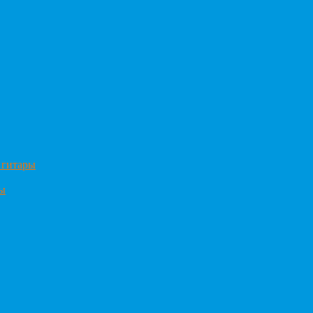
 гитары
ры