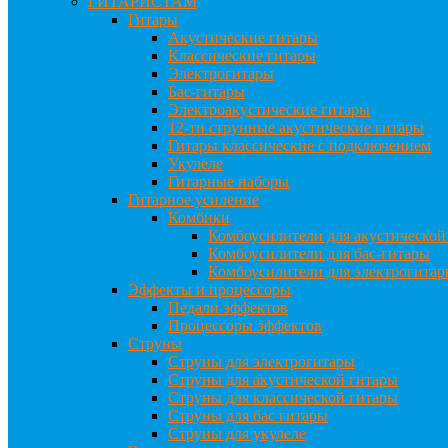
ГИТАРИСТАМ
Гитары
Акустические гитары
Классические гитары
Электрогитары
Бас-гитары
Электроакустические гитары
12-ти струнные акустические гитары
Гитары классические с подключением
Укулеле
Гитарные наборы
Гитарное усиление
Комбики
Комбоусилители для акустической
Комбоусилители для бас-гитары
Комбоусилители для электрогита
Эффекты и процессоры
Педали эффектов
Процессоры эффектов
Струны
Струны для электрогитары
Струны для акустической гитары
Струны для классической гитары
Струны для бас гитары
Струны для укулеле