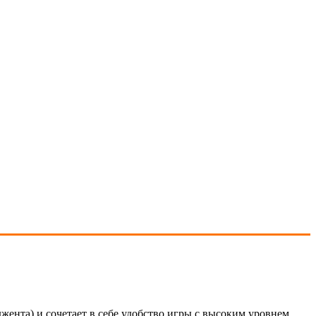
ента) и сочетает в себе удобство игры с высоким уровнем