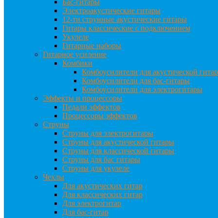
Бас-гитары
Электроакустические гитары
12-ти струнные акустические гитары
Гитары классические с подключением
Укулеле
Гитарные наборы
Гитарное усиление
Комбики
Комбоусилители для акустической гита
Комбоусилители для бас-гитары
Комбоусилители для электрогитары
Эффекты и процессоры
Педали эффектов
Процессоры эффектов
Струны
Струны для электрогитары
Струны для акустической гитары
Струны для классической гитары
Струны для бас гитары
Струны для укулеле
Чехлы
Для акустических гитар
Для классических гитар
Для электрогитар
Для бас-гитар