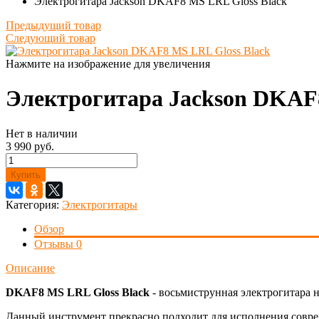
Электрогитара Jackson DKAF8 MS LRL Gloss Black
Предыдущий товар
Следующий товар
Нажмите на изображение для увеличения
Электрогитара Jackson DKAF8
Нет в наличии
3 990 руб.
Купить
Категория:
Электрогитары
Обзор
Отзывы
0
Описание
DKAF8 MS LRL Gloss Black
- восьмиструнная электрогитара 
Данный инструмент прекрасно подходит для исполнения соврем