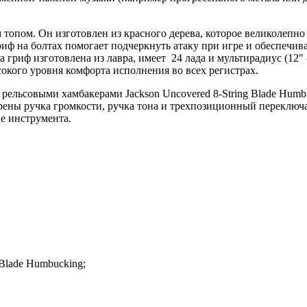
 топом. Он изготовлен из красного дерева, которое великолепн
иф на болтах помогает подчеркнуть атаку при игре и обеспечи
 гриф изготовлена из лавра, имеет 24 лада и мультирадиус (12" 
окого уровня комфорта исполнения во всех регистрах.
льсовыми хамбакерами Jackson Uncovered 8-String Blade Humbu
отрены ручка громкости, ручка тона и трехпозиционный переклю
е инструмента.
Blade Humbucking;