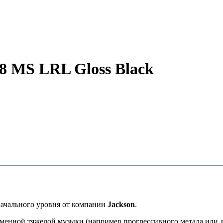
 MS LRL Gloss Black
начального уровня от компании
Jackson
.
енной тяжелой музыки (например прогрессивного метала или дж