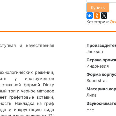
Купить
Категория:
Эл
тупная и качественная
Производите
Jackson
Страна произ
Индонезия
ехнологических решений,
Форма корпу
ить у инструментов
Superstrat
о стильной формой Dinky
Материал кор
ный топ и черное матовое
Липа
еет графитовые вставки,
ость. Накладка на гриф
Звукоснимат
лада и инкрустацию вида
H-H
сная(имеет радиус от 12"