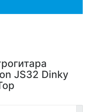
трогитара
on JS32 Dinky
Top
и