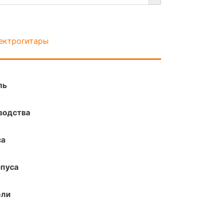
ектрогитары
ль
водства
са
пуса
ели