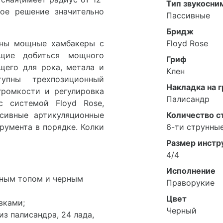
Тип звукосни
кое решение значительно
Пассивные
Бридж
ваны мощные хамбакеры с
Floyd Rose
ющие добиться мощного
Гриф
щего для рока, метала и
Клен
упны трехпозиционный
Накладка на 
громкости и регулировка
Палисандр
с системой Floyd Rose,
ссивные артикуляционные
Количество с
румента в порядке. Колки
6-ти струнны
Размер инстр
4/4
Исполнение
чным топом и черным
Праворукие
Цвет
вками;
Черный
из палисандра, 24 лада,