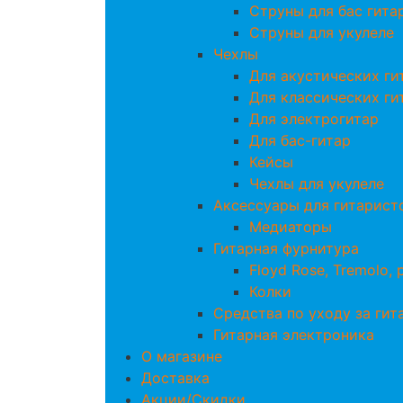
Струны для бас гита
Струны для укулеле
Чехлы
Для акустических ги
Для классических ги
Для электрогитар
Для бас-гитар
Кейсы
Чехлы для укулеле
Аксессуары для гитарист
Медиаторы
Гитарная фурнитура
Floyd Rose, Tremolo,
Колки
Средства по уходу за гит
Гитарная электроника
О магазине
Доставка
Акции/Скидки