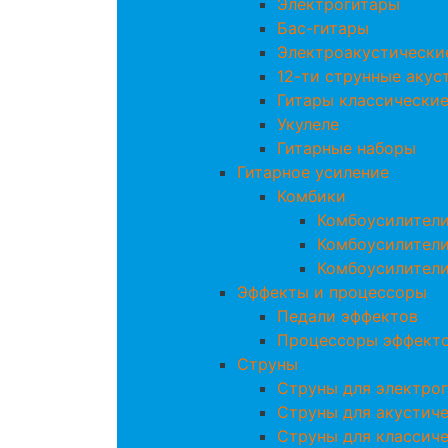
Электрогитары
Бас-гитары
Электроакустически
12-ти струнные акус
Гитары классически
Укулеле
Гитарные наборы
Гитарное усиление
Комбики
Комбоусилители
Комбоусилители
Комбоусилители
Эффекты и процессоры
Педали эффектов
Процессоры эффект
Струны
Струны для электро
Струны для акустич
Струны для классич