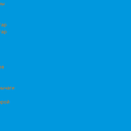
ры
тар
тар
ов
 рычаги
арой