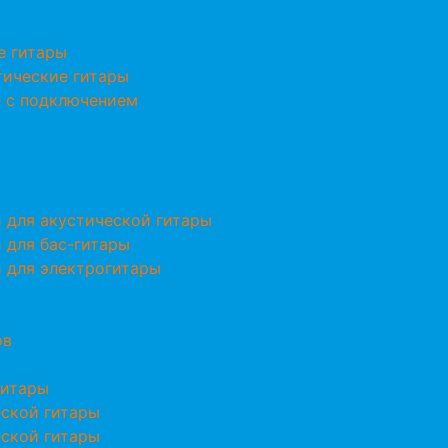
е гитары
тические гитары
е с подключением
 для акустической гитары
 для бас-гитары
 для электрогитары
ов
гитары
еской гитары
еской гитары