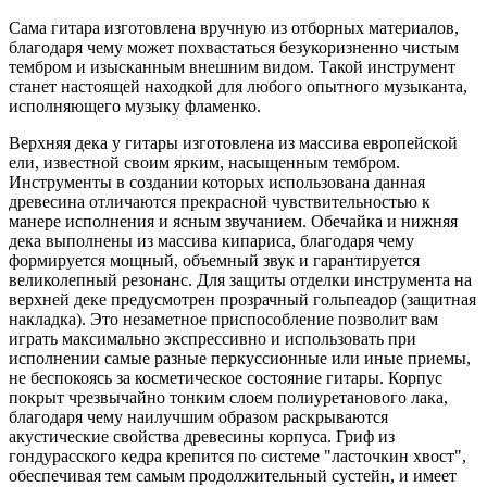
Сама гитара изготовлена вручную из отборных материалов,
благодаря чему может похвастаться безукоризненно чистым
тембром и изысканным внешним видом. Такой инструмент
станет настоящей находкой для любого опытного музыканта,
исполняющего музыку фламенко.
Верхняя дека у гитары изготовлена из массива европейской
ели, известной своим ярким, насыщенным тембром.
Инструменты в создании которых использована данная
древесина отличаются прекрасной чувствительностью к
манере исполнения и ясным звучанием. Обечайка и нижняя
дека выполнены из массива кипариса, благодаря чему
формируется мощный, объемный звук и гарантируется
великолепный резонанс. Для защиты отделки инструмента на
верхней деке предусмотрен прозрачный гольпеадор (защитная
накладка). Это незаметное приспособление позволит вам
играть максимально экспрессивно и использовать при
исполнении самые разные перкуссионные или иные приемы,
не беспокоясь за косметическое состояние гитары. Корпус
покрыт чрезвычайно тонким слоем полиуретанового лака,
благодаря чему наилучшим образом раскрываются
акустические свойства древесины корпуса. Гриф из
гондурасского кедра крепится по системе "ласточкин хвост",
обеспечивая тем самым продолжительный сустейн, и имеет