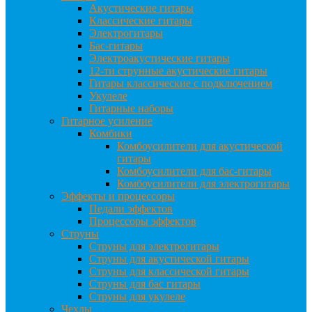
Акустические гитары
Классические гитары
Электрогитары
Бас-гитары
Электроакустические гитары
12-ти струнные акустические гитары
Гитары классические с подключением
Укулеле
Гитарные наборы
Гитарное усиление
Комбики
Комбоусилители для акустической
гитары
Комбоусилители для бас-гитары
Комбоусилители для электрогитары
Эффекты и процессоры
Педали эффектов
Процессоры эффектов
Струны
Струны для электрогитары
Струны для акустической гитары
Струны для классической гитары
Струны для бас гитары
Струны для укулеле
Чехлы