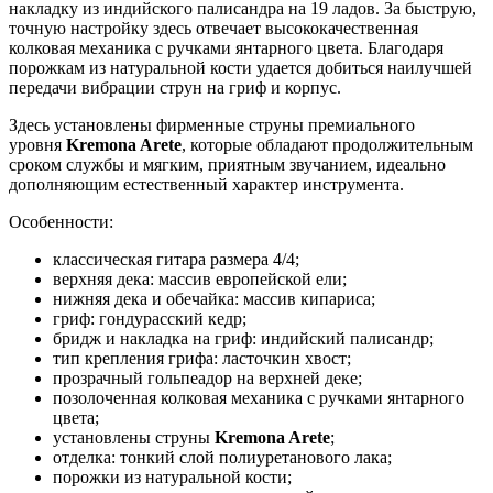
накладку из индийского палисандра на 19 ладов. За быструю,
точную настройку здесь отвечает высококачественная
колковая механика с ручками янтарного цвета. Благодаря
порожкам из натуральной кости удается добиться наилучшей
передачи вибрации струн на гриф и корпус.
Здесь установлены фирменные струны премиального
уровня
Kremona Arete
, которые обладают продолжительным
сроком службы и мягким, приятным звучанием, идеально
дополняющим естественный характер инструмента.
Особенности:
классическая гитара размера 4/4;
верхняя дека: массив европейской ели;
нижняя дека и обечайка: массив кипариса;
гриф: гондурасский кедр;
бридж и накладка на гриф: индийский палисандр;
тип крепления грифа: ласточкин хвост;
прозрачный гольпеадор на верхней деке;
позолоченная колковая механика с ручками янтарного
цвета;
установлены струны
Kremona Arete
;
отделка: тонкий слой полиуретанового лака;
порожки из натуральной кости;