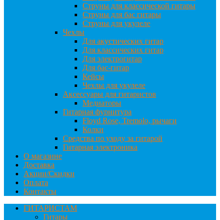
Струны для классической гитары
Струны для бас гитары
Струны для укулеле
Чехлы
Для акустических гитар
Для классических гитар
Для электрогитар
Для бас-гитар
Кейсы
Чехлы для укулеле
Аксессуары для гитаристов
Медиаторы
Гитарная фурнитура
Floyd Rose, Tremolo, рычаги
Колки
Средства по уходу за гитарой
Гитарная электроника
О магазине
Доставка
Акции/Скидки
Оплата
Контакты
ГИТАРИСТАМ
Гитары