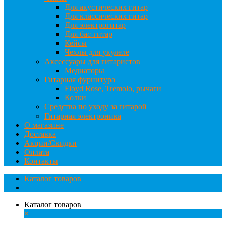
Для акустических гитар
Для классических гитар
Для электрогитар
Для бас-гитар
Кейсы
Чехлы для укулеле
Аксессуары для гитаристов
Медиаторы
Гитарная фурнитура
Floyd Rose, Tremolo, рычаги
Колки
Средства по уходу за гитарой
Гитарная электроника
О магазине
Доставка
Акции/Скидки
Оплата
Контакты
Каталог товаров
Каталог товаров
×