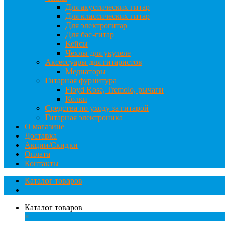
Для акустических гитар
Для классических гитар
Для электрогитар
Для бас-гитар
Кейсы
Чехлы для укулеле
Аксессуары для гитаристов
Медиаторы
Гитарная фурнитура
Floyd Rose, Tremolo, рычаги
Колки
Средства по уходу за гитарой
Гитарная электроника
О магазине
Доставка
Акции/Скидки
Оплата
Контакты
Каталог товаров
Каталог товаров
×