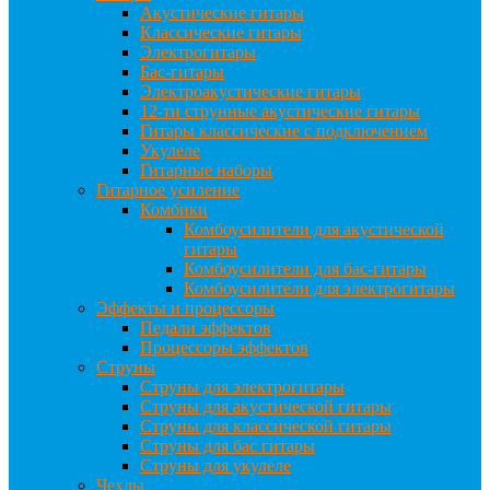
Акустические гитары
Классические гитары
Электрогитары
Бас-гитары
Электроакустические гитары
12-ти струнные акустические гитары
Гитары классические с подключением
Укулеле
Гитарные наборы
Гитарное усиление
Комбики
Комбоусилители для акустической
гитары
Комбоусилители для бас-гитары
Комбоусилители для электрогитары
Эффекты и процессоры
Педали эффектов
Процессоры эффектов
Струны
Струны для электрогитары
Струны для акустической гитары
Струны для классической гитары
Струны для бас гитары
Струны для укулеле
Чехлы