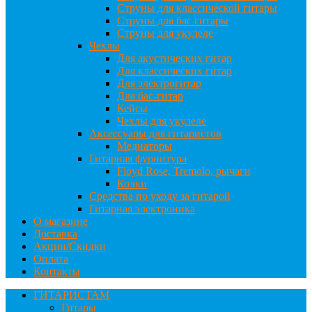
Струны для классической гитары
Струны для бас гитары
Струны для укулеле
Чехлы
Для акустических гитар
Для классических гитар
Для электрогитар
Для бас-гитар
Кейсы
Чехлы для укулеле
Аксессуары для гитаристов
Медиаторы
Гитарная фурнитура
Floyd Rose, Tremolo, рычаги
Колки
Средства по уходу за гитарой
Гитарная электроника
О магазине
Доставка
Акции/Скидки
Оплата
Контакты
ГИТАРИСТАМ
Гитары