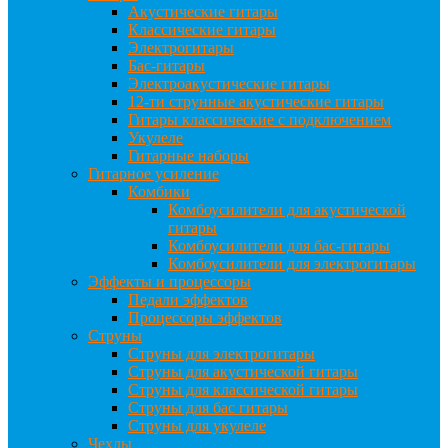
Акустические гитары
Классические гитары
Электрогитары
Бас-гитары
Электроакустические гитары
12-ти струнные акустические гитары
Гитары классические с подключением
Укулеле
Гитарные наборы
Гитарное усиление
Комбики
Комбоусилители для акустической
гитары
Комбоусилители для бас-гитары
Комбоусилители для электрогитары
Эффекты и процессоры
Педали эффектов
Процессоры эффектов
Струны
Струны для электрогитары
Струны для акустической гитары
Струны для классической гитары
Струны для бас гитары
Струны для укулеле
Чехлы