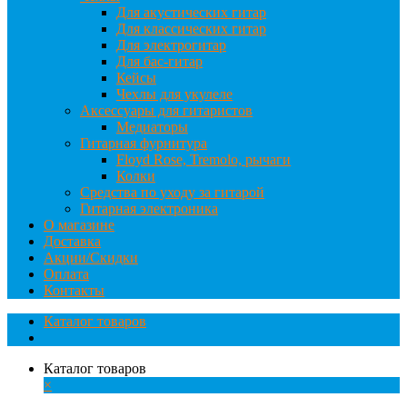
Для акустических гитар
Для классических гитар
Для электрогитар
Для бас-гитар
Кейсы
Чехлы для укулеле
Аксессуары для гитаристов
Медиаторы
Гитарная фурнитура
Floyd Rose, Tremolo, рычаги
Колки
Средства по уходу за гитарой
Гитарная электроника
О магазине
Доставка
Акции/Скидки
Оплата
Контакты
Каталог товаров
Каталог товаров
×