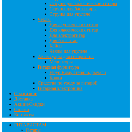
Струны для классической гитары
Струны для бас гитары
Струны для укулеле
Чехлы
Для акустических гитар
Для классических гитар
Для электрогитар
Для бас-гитар
Кейсы
Чехлы для укулеле
Аксессуары для гитаристов
Медиаторы
Гитарная фурнитура
Floyd Rose, Tremolo, рычаги
Колки
Средства по уходу за гитарой
Гитарная электроника
О магазине
Доставка
Акции/Скидки
Оплата
Контакты
ГИТАРИСТАМ
Гитары