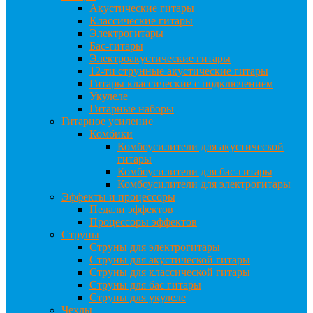
Акустические гитары
Классические гитары
Электрогитары
Бас-гитары
Электроакустические гитары
12-ти струнные акустические гитары
Гитары классические с подключением
Укулеле
Гитарные наборы
Гитарное усиление
Комбики
Комбоусилители для акустической
гитары
Комбоусилители для бас-гитары
Комбоусилители для электрогитары
Эффекты и процессоры
Педали эффектов
Процессоры эффектов
Струны
Струны для электрогитары
Струны для акустической гитары
Струны для классической гитары
Струны для бас гитары
Струны для укулеле
Чехлы