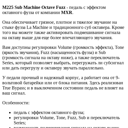
M225 Sub Machine Octave Fuzz
- педаль с эффектом
октавного фузза от компании
MXR
.
Она обеспечивает грязное, плотное и тяжелое звучание на
стыке фузза La Machine и традиционного суб октавера. Кроме
того вы можете также активировать подмешивание сигнала
на октаву выше для еще более впечатляющего звучания.
Вам доступны регулировки Volume (громкость эффекта), Tone
(яркость звучания), Fuzz (насыщенность фузза) и Sub
(громкость сигнала на октаву ниже), а также переключатель
Series, который позволяет выбрать, перегружать ли субсигнал
или дать перегрузу и октаверу звучать параллельно.
У педали прочный и надежный корпус, а работает она от 9-
вольтовой батарейки или от блока питания. Здесь реализован
True Bypass; и в выключенном состоянии педаль не влияет на
ваш сигнал.
Особенности:
педаль с эффектом октавного фузза;
регулировки Volume, Tone, Fuzz, Sub и переключатель
Series;
возможность подмешивания сигнала на октаву выше;