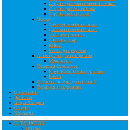
Струны для классической гитары
Струны для бас гитары
Струны для укулеле
Чехлы
Для акустических гитар
Для классических гитар
Для электрогитар
Для бас-гитар
Кейсы
Чехлы для укулеле
Аксессуары для гитаристов
Медиаторы
Гитарная фурнитура
Floyd Rose, Tremolo, рычаги
Колки
Средства по уходу за гитарой
Гитарная электроника
О магазине
Доставка
Акции/Скидки
Оплата
Контакты
ГИТАРИСТАМ
Гитары