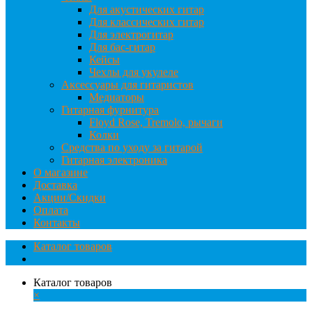
Для акустических гитар
Для классических гитар
Для электрогитар
Для бас-гитар
Кейсы
Чехлы для укулеле
Аксессуары для гитаристов
Медиаторы
Гитарная фурнитура
Floyd Rose, Tremolo, рычаги
Колки
Средства по уходу за гитарой
Гитарная электроника
О магазине
Доставка
Акции/Скидки
Оплата
Контакты
Каталог товаров
Каталог товаров
×