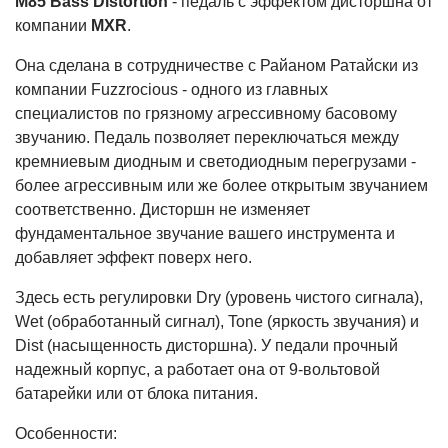
M85 Bass Distortion
- педаль с эффектом дисторшна от
компании
MXR
.
Она сделана в сотрудничестве с Райаном Ратайски из
компании Fuzzrocious - одного из главных
специалистов по грязному агрессивному басовому
звучанию. Педаль позволяет переключаться между
кремниевым диодным и светодиодным перегрузами -
более агрессивным или же более открытым звучанием
соответственно. Дисторшн не изменяет
фундаментальное звучание вашего инструмента и
добавляет эффект поверх него.
Здесь есть регулировки Dry (уровень чистого сигнала),
Wet (обработанный сигнал), Tone (яркость звучания) и
Dist (насыщенность дисторшна). У педали прочный
надежный корпус, а работает она от 9-вольтовой
батарейки или от блока питания.
Особенности: