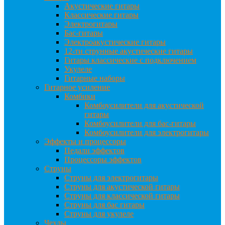
Акустические гитары
Классические гитары
Электрогитары
Бас-гитары
Электроакустические гитары
12-ти струнные акустические гитары
Гитары классические с подключением
Укулеле
Гитарные наборы
Гитарное усиление
Комбики
Комбоусилители для акустической
гитары
Комбоусилители для бас-гитары
Комбоусилители для электрогитары
Эффекты и процессоры
Педали эффектов
Процессоры эффектов
Струны
Струны для электрогитары
Струны для акустической гитары
Струны для классической гитары
Струны для бас гитары
Струны для укулеле
Чехлы