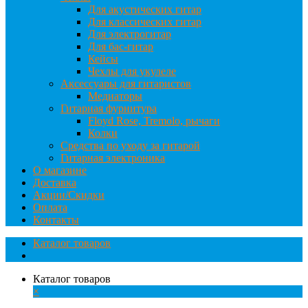
Для акустических гитар
Для классических гитар
Для электрогитар
Для бас-гитар
Кейсы
Чехлы для укулеле
Аксессуары для гитаристов
Медиаторы
Гитарная фурнитура
Floyd Rose, Tremolo, рычаги
Колки
Средства по уходу за гитарой
Гитарная электроника
О магазине
Доставка
Акции/Скидки
Оплата
Контакты
Каталог товаров
Каталог товаров
×