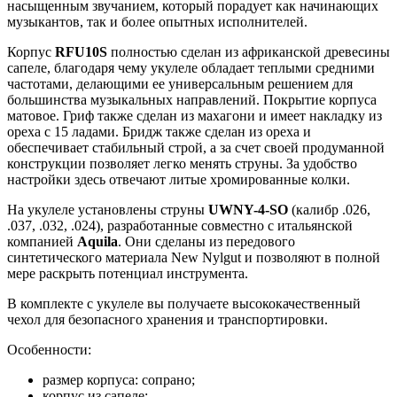
насыщенным звучанием, который порадует как начинающих
музыкантов, так и более опытных исполнителей.
Корпус
RFU10S
полностью сделан из африканской древесины
сапеле, благодаря чему укулеле обладает теплыми средними
частотами, делающими ее универсальным решением для
большинства музыкальных направлений. Покрытие корпуса
матовое. Гриф также сделан из махагони и имеет накладку из
ореха с 15 ладами. Бридж также сделан из ореха и
обеспечивает стабильный строй, а за счет своей продуманной
конструкции позволяет легко менять струны. За удобство
настройки здесь отвечают литые хромированные колки.
На укулеле установлены струны
UWNY-4-SO
(калибр .026,
.037, .032, .024), разработанные совместно с итальянской
компанией
Aquila
. Они сделаны из передового
синтетического материала New Nylgut и позволяют в полной
мере раскрыть потенциал инструмента.
В комплекте с укулеле вы получаете высококачественный
чехол для безопасного хранения и транспортировки.
Особенности:
размер корпуса: сопрано;
корпус из сапеле;