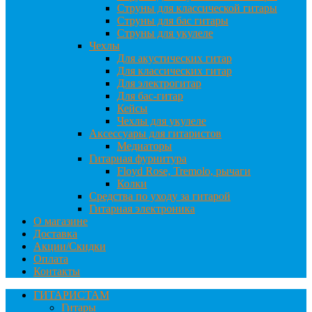
Струны для классической гитары
Струны для бас гитары
Струны для укулеле
Чехлы
Для акустических гитар
Для классических гитар
Для электрогитар
Для бас-гитар
Кейсы
Чехлы для укулеле
Аксессуары для гитаристов
Медиаторы
Гитарная фурнитура
Floyd Rose, Tremolo, рычаги
Колки
Средства по уходу за гитарой
Гитарная электроника
О магазине
Доставка
Акции/Скидки
Оплата
Контакты
ГИТАРИСТАМ
Гитары