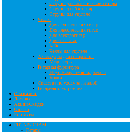
Струны для классической гитары
Струны для бас гитары
Струны для укулеле
Чехлы
Для акустических гитар
Для классических гитар
Для электрогитар
Для бас-гитар
Кейсы
Чехлы для укулеле
Аксессуары для гитаристов
Медиаторы
Гитарная фурнитура
Floyd Rose, Tremolo, рычаги
Колки
Средства по уходу за гитарой
Гитарная электроника
О магазине
Доставка
Акции/Скидки
Оплата
Контакты
ГИТАРИСТАМ
Гитары