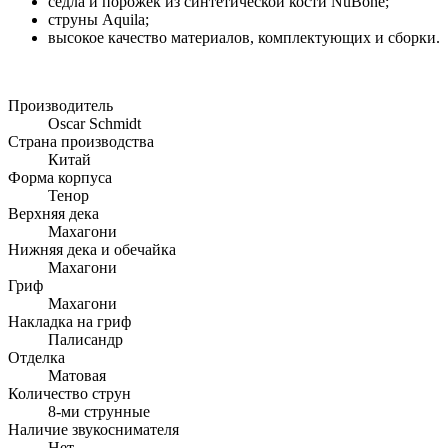
седла и порожек из синтетической кости NuBone;
струны Aquila;
высокое качество материалов, комплектующих и сборки.
Производитель
Oscar Schmidt
Страна производства
Китай
Форма корпуса
Тенор
Верхняя дека
Махагони
Нижняя дека и обечайка
Махагони
Гриф
Махагони
Накладка на гриф
Палисандр
Отделка
Матовая
Количество струн
8-ми струнные
Наличие звукоснимателя
Нет