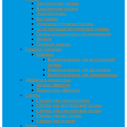
Акустические гитары
Классические гитары
Электрогитары
Бас-гитары
Электроакустические гитары
12-ти струнные акустические гитары
Гитары классические с подключением
Укулеле
Гитарные наборы
Гитарное усиление
Комбики
Комбоусилители для акустической
гитары
Комбоусилители для бас-гитары
Комбоусилители для электрогитары
Эффекты и процессоры
Педали эффектов
Процессоры эффектов
Струны
Струны для электрогитары
Струны для акустической гитары
Струны для классической гитары
Струны для бас гитары
Струны для укулеле
Чехлы