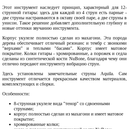
Этот инструмент наследует принцип, характерный для 12-
струнной гитары: здесь для каждой из 4 струн есть парные -
две струны настраиваются в октаву своей паре, а две струны в
унисон. Такое решение добавляет дополнительную глубину и
новые оттенки звучанию инструмента.
Корпус укулеле полностью сделан из махагони. Эта порода
дерева обеспечивает отличный резонанс и тембр с звонкими
"верхами" и теплыми "басами". Корпус имеет матовое
покрытие. Колки гитары - хромированные, а порожек и седла
сделаны из синтетической кости NuBone, благодаря чему они
отлично передают инструменту вибрацию струн.
Здесь установлены замечательные струны Aquila. Сам
инструмент отличается прекрасным качеством материалов,
комплектующих и сборки.
Особенности:
8-струнная укулеле вида "тенор" со сдвоенными
струнами;
корпус полностью сделан из махагони и имеет матовое
покрытие;
хромированные колки;