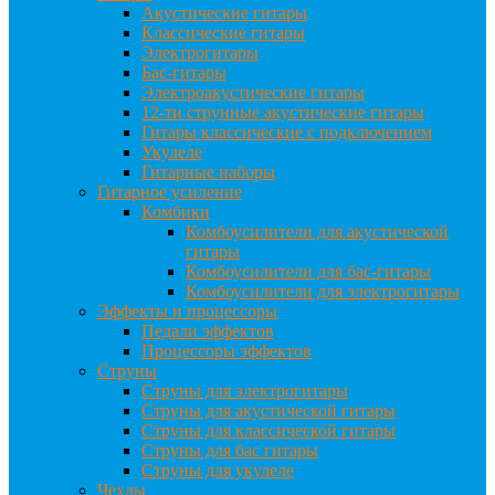
Акустические гитары
Классические гитары
Электрогитары
Бас-гитары
Электроакустические гитары
12-ти струнные акустические гитары
Гитары классические с подключением
Укулеле
Гитарные наборы
Гитарное усиление
Комбики
Комбоусилители для акустической
гитары
Комбоусилители для бас-гитары
Комбоусилители для электрогитары
Эффекты и процессоры
Педали эффектов
Процессоры эффектов
Струны
Струны для электрогитары
Струны для акустической гитары
Струны для классической гитары
Струны для бас гитары
Струны для укулеле
Чехлы