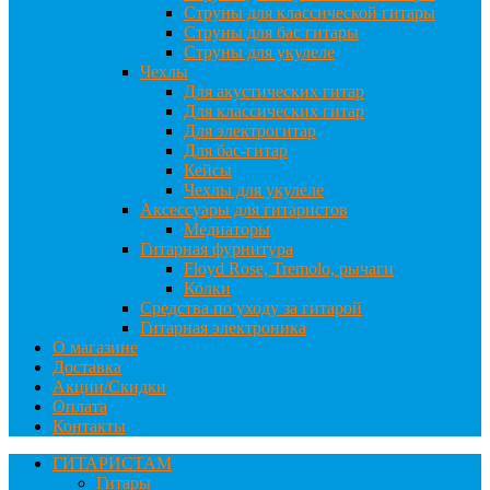
Струны для классической гитары
Струны для бас гитары
Струны для укулеле
Чехлы
Для акустических гитар
Для классических гитар
Для электрогитар
Для бас-гитар
Кейсы
Чехлы для укулеле
Аксессуары для гитаристов
Медиаторы
Гитарная фурнитура
Floyd Rose, Tremolo, рычаги
Колки
Средства по уходу за гитарой
Гитарная электроника
О магазине
Доставка
Акции/Скидки
Оплата
Контакты
ГИТАРИСТАМ
Гитары