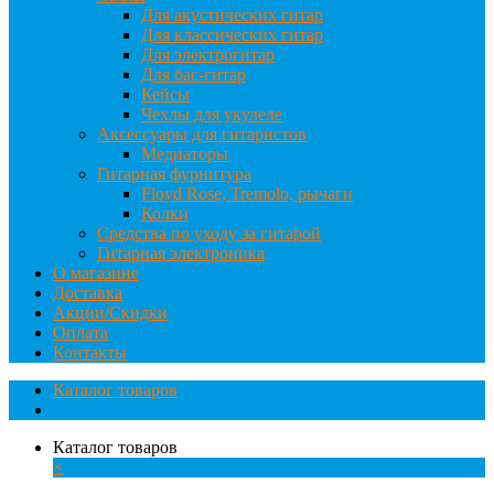
Для акустических гитар
Для классических гитар
Для электрогитар
Для бас-гитар
Кейсы
Чехлы для укулеле
Аксессуары для гитаристов
Медиаторы
Гитарная фурнитура
Floyd Rose, Tremolo, рычаги
Колки
Средства по уходу за гитарой
Гитарная электроника
О магазине
Доставка
Акции/Скидки
Оплата
Контакты
Каталог товаров
Каталог товаров
×