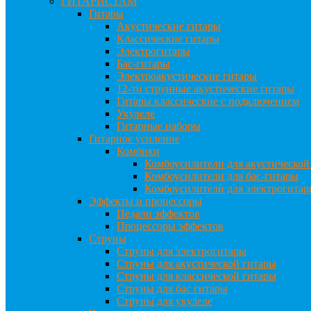
ГИТАРИСТАМ
Гитары
Акустические гитары
Классические гитары
Электрогитары
Бас-гитары
Электроакустические гитары
12-ти струнные акустические гитары
Гитары классические с подключением
Укулеле
Гитарные наборы
Гитарное усиление
Комбики
Комбоусилители для акустической
Комбоусилители для бас-гитары
Комбоусилители для электрогита
Эффекты и процессоры
Педали эффектов
Процессоры эффектов
Струны
Струны для электрогитары
Струны для акустической гитары
Струны для классической гитары
Струны для бас гитары
Струны для укулеле