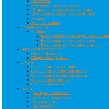
Бас-гитары
Электроакустические гитары
12-ти струнные акустические гитары
Гитары классические с подключением
Укулеле
Гитарные наборы
Гитарное усиление
Комбики
Комбоусилители для акустической гита
Комбоусилители для бас-гитары
Комбоусилители для электрогитары
Эффекты и процессоры
Педали эффектов
Процессоры эффектов
Струны
Струны для электрогитары
Струны для акустической гитары
Струны для классической гитары
Струны для бас гитары
Струны для укулеле
Чехлы
Для акустических гитар
Для классических гитар
Для электрогитар
Для бас-гитар