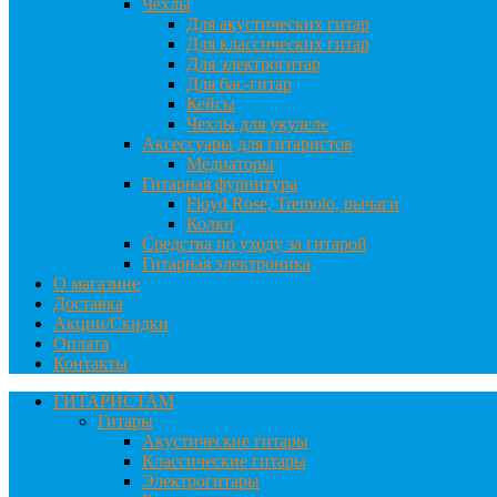
Чехлы
Для акустических гитар
Для классических гитар
Для электрогитар
Для бас-гитар
Кейсы
Чехлы для укулеле
Аксессуары для гитаристов
Медиаторы
Гитарная фурнитура
Floyd Rose, Tremolo, рычаги
Колки
Средства по уходу за гитарой
Гитарная электроника
О магазине
Доставка
Акции/Скидки
Оплата
Контакты
ГИТАРИСТАМ
Гитары
Акустические гитары
Классические гитары
Электрогитары