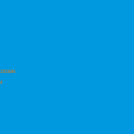
 гитары
ры