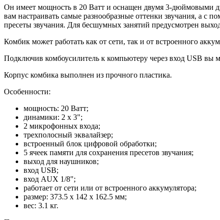
Он имеет мощность в 20 Ватт и оснащен двумя 3-дюймовыми д
вам настраивать самые разнообразные оттенки звучания, а с п
пресеты звучания. Для бесшумных занятий предусмотрен выход
Комбик может работать как от сети, так и от встроенного аккум
Подключив комбоусилитель к компьютеру через вход USB вы м
Корпус комбика выполнен из прочного пластика.
Особенности:
мощность: 20 Ватт;
динамики: 2 х 3";
2 микрофонных входа;
трехполосный эквалайзер;
встроенный блок цифровой обработки;
5 ячеек памяти для сохранения пресетов звучания;
выход для наушников;
вход USB;
вход AUX 1/8";
работает от сети или от встроенного аккумулятора;
размер: 373.5 х 142 х 162.5 мм;
вес: 3.1 кг.