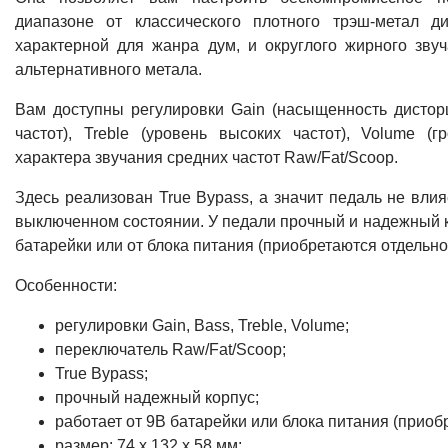
диапазоне от классического плотного трэш-метал д
характерной для жанра дум, и округлого жирного зву
альтернативного метала.
Вам доступны регулировки Gain (насыщенность дисторш
частот), Treble (уровень высоких частот), Volume (г
характера звучания средних частот Raw/Fat/Scoop.
Здесь реализован True Bypass, а значит педаль не влия
выключенном состоянии. У педали прочный и надежный ко
батарейки или от блока питания (приобретаются отдельно
Особенности:
регулировки Gain, Bass, Treble, Volume;
переключатель Raw/Fat/Scoop;
True Bypass;
прочный надежный корпус;
работает от 9В батарейки или блока питания (приоб
размер: 74 x 132 x 58 мм;