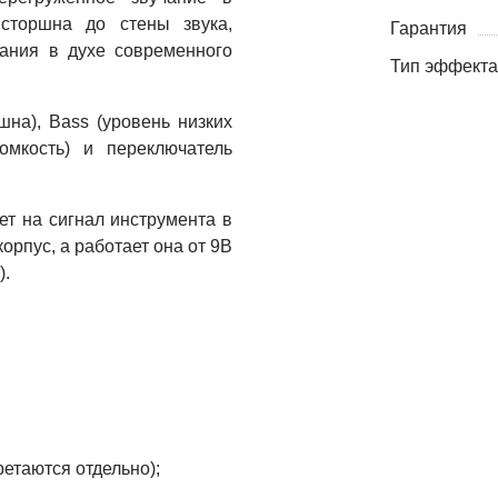
исторшна до стены звука,
Гарантия
чания в духе современного
Тип эффекта
на), Bass (уровень низких
ромкость) и переключатель
ет на сигнал инструмента в
рпус, а работает она от 9В
).
ретаются отдельно);