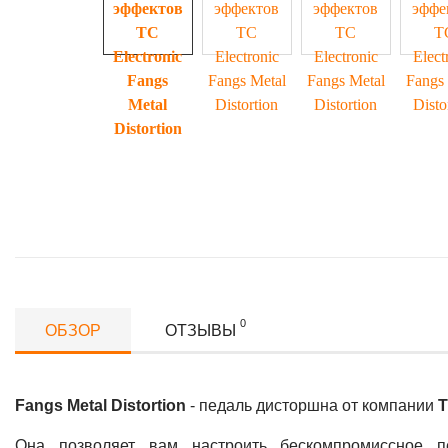
0
ОБЗОР
ОТЗЫВЫ
Fangs Metal Distortion
- педаль дисторшна от компании
T
Она позволяет вам настроить бескомпромиссное п