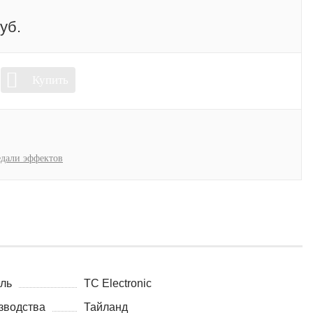
уб.
Купить
дали эффектов
ль
TC Electronic
зводства
Тайланд