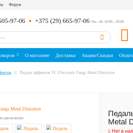
ты
Форум
505-97-06
+375 (29) 665-97-06
Пн—Вс 10:00—20:00
оваров
О магазине
Доставка
Акции/Скидки
Оплат
фектов
Педаль эффектов TC Electronic Fangs Metal Distortion
Педаль
я увеличения
Metal D
Нет в на