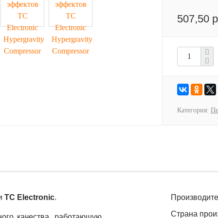
507,50 р
Категория:
Пе
ии
TC Electronic
.
Производите
Страна прои
ного качества, работающую