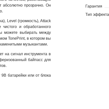
т абсолютно прозрачно. Он
Гарантия
о.
Тип эффекта
), Level (громкость), Attack
е чистого и обработанного
Вы можете выбирать между
ом TonePrint, в котором вы
знаменитыми музыкантами.
ет на сигнал инструмента в
уферизованный байпасс для
тов.
 9В батарейки или от блока