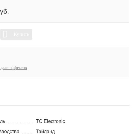
уб.
Купить
дали эффектов
ль
TC Electronic
зводства
Тайланд