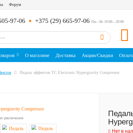
ты
Форум
505-97-06
+375 (29) 665-97-06
Пн—Вс 10:00—20:00
оваров
О магазине
Доставка
Акции/Скидки
Оплат
фектов
Педаль эффектов TC Electronic Hypergravity Compressor
Педаль
я увеличения
Hyperg
Нет в на