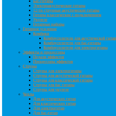
Бас-гитары
Электроакустические гитары
12-ти струнные акустические гитары
Гитары классические с подключением
Укулеле
Гитарные наборы
Гитарное усиление
Комбики
Комбоусилители для акустической гита
Комбоусилители для бас-гитары
Комбоусилители для электрогитары
Эффекты и процессоры
Педали эффектов
Процессоры эффектов
Струны
Струны для электрогитары
Струны для акустической гитары
Струны для классической гитары
Струны для бас гитары
Струны для укулеле
Чехлы
Для акустических гитар
Для классических гитар
Для электрогитар
Для бас-гитар