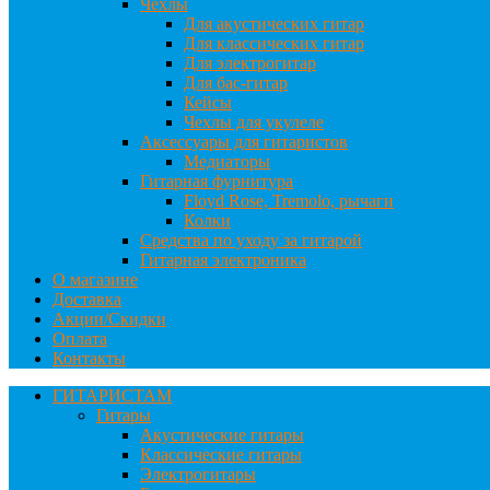
Чехлы
Для акустических гитар
Для классических гитар
Для электрогитар
Для бас-гитар
Кейсы
Чехлы для укулеле
Аксессуары для гитаристов
Медиаторы
Гитарная фурнитура
Floyd Rose, Tremolo, рычаги
Колки
Средства по уходу за гитарой
Гитарная электроника
О магазине
Доставка
Акции/Скидки
Оплата
Контакты
ГИТАРИСТАМ
Гитары
Акустические гитары
Классические гитары
Электрогитары