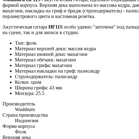
формой корпуса. Верхняя дека выполнена из массива кедра, да
махагони, накладка на гриф и бридж (струнодержатель) - пали
перламутрового цвета и кастомная розетка.
Акустическая гитара
HF11S
особо удачно "заточена" под пальц
на сцене, так и для записи в студии.
Тип: фолк
Материал верхней деки: массив кедра
Материал нижней деки: махагони
Материал обечаек: махагони
Материал грифа: махагони
Материал накладки на гриф: палисандр
Струнодержатель: палисандр
Колки: хром
Ширина грифа: 43 мм.
Мензура: 25.5
Производитель
Washburn
Страна производства
Индонезия
Форма корпуса
Фолк
Верхняя дека