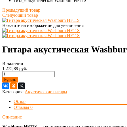
Гитара акустическая Washburn HF11S
Предыдущий товар
Следующий товар
Нажмите на изображение для увеличения
Гитара акустическая Washbu
В наличии
1 275,89 руб.
Купить
Категория:
Акустические гитары
Обзор
Отзывы
0
Описание
Washburn HF11S
- акустическая гитара, идеально подходящая