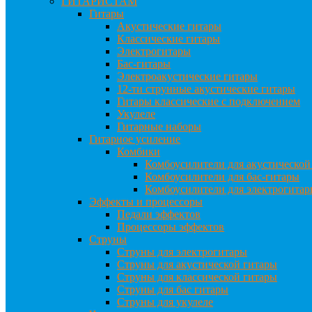
ГИТАРИСТАМ
Гитары
Акустические гитары
Классические гитары
Электрогитары
Бас-гитары
Электроакустические гитары
12-ти струнные акустические гитары
Гитары классические с подключением
Укулеле
Гитарные наборы
Гитарное усиление
Комбики
Комбоусилители для акустической
Комбоусилители для бас-гитары
Комбоусилители для электрогита
Эффекты и процессоры
Педали эффектов
Процессоры эффектов
Струны
Струны для электрогитары
Струны для акустической гитары
Струны для классической гитары
Струны для бас гитары
Струны для укулеле