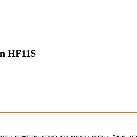
rn HF11S
 исполнителям фолк-музыки, певцам и композиторам. Хороша сво