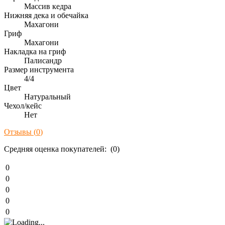
Массив кедра
Нижняя дека и обечайка
Махагони
Гриф
Махагони
Накладка на гриф
Палисандр
Размер инструмента
4/4
Цвет
Натуральный
Чехол/кейс
Нет
Отзывы (
0
)
Средняя оценка покупателей: (0)
0
0
0
0
0