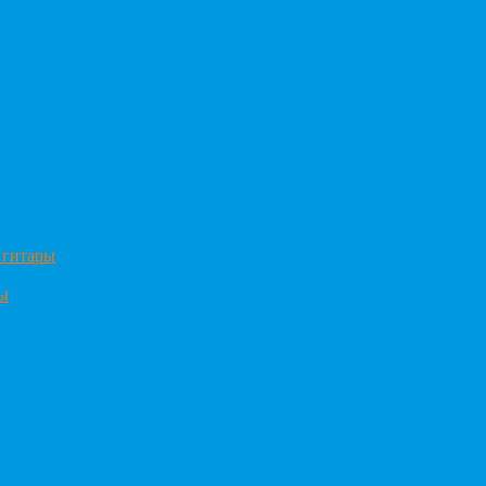
 гитары
ры