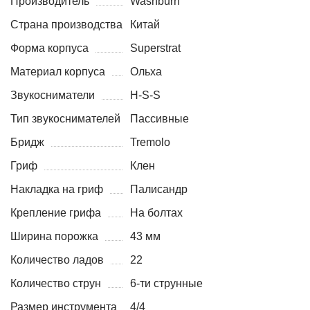
Производитель
Washburn
Страна производства
Китай
Форма корпуса
Superstrat
Материал корпуса
Ольха
Звукосниматели
H-S-S
Тип звукоснимателей
Пассивные
Бридж
Tremolo
Гриф
Клен
Накладка на гриф
Палисандр
Крепление грифа
На болтах
Ширина порожка
43 мм
Количество ладов
22
Количество струн
6-ти струнные
Размер инструмента
4/4