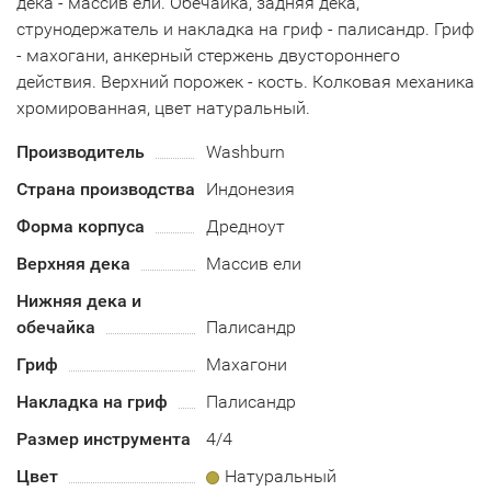
дека - массив ели. Обечайка, задняя дека,
струнодержатель и накладка на гриф - палисандр. Гриф
- махогани, анкерный стержень двустороннего
действия. Верхний порожек - кость. Колковая механика
хромированная, цвет натуральный.
Производитель
Washburn
Страна производства
Индонезия
Форма корпуса
Дредноут
Верхняя дека
Массив ели
Нижняя дека и
обечайка
Палисандр
Гриф
Махагони
Накладка на гриф
Палисандр
Размер инструмента
4/4
Цвет
Натуральный