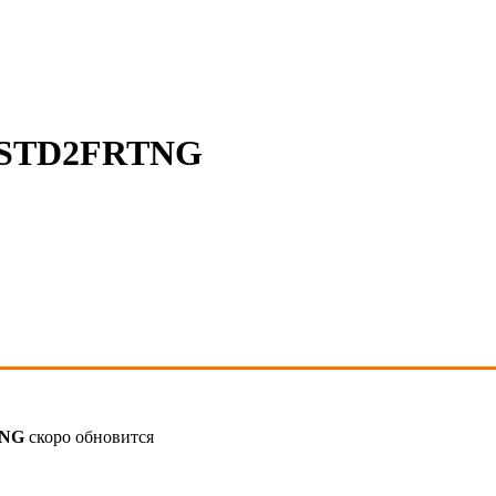
MSTD2FRTNG
TNG
скоро обновится