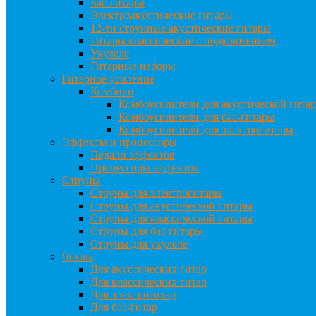
Бас-гитары
Электроакустические гитары
12-ти струнные акустические гитары
Гитары классические с подключением
Укулеле
Гитарные наборы
Гитарное усиление
Комбики
Комбоусилители для акустической гита
Комбоусилители для бас-гитары
Комбоусилители для электрогитары
Эффекты и процессоры
Педали эффектов
Процессоры эффектов
Струны
Струны для электрогитары
Струны для акустической гитары
Струны для классической гитары
Струны для бас гитары
Струны для укулеле
Чехлы
Для акустических гитар
Для классических гитар
Для электрогитар
Для бас-гитар