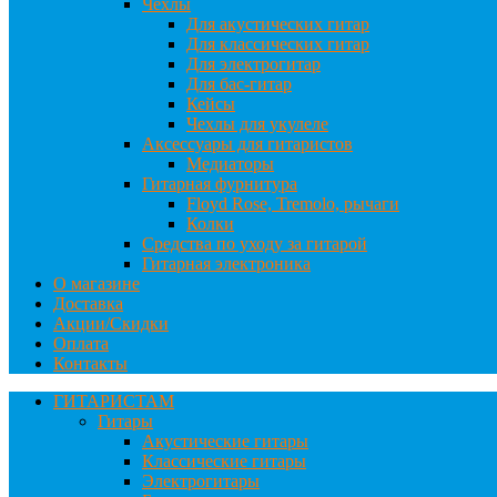
Чехлы
Для акустических гитар
Для классических гитар
Для электрогитар
Для бас-гитар
Кейсы
Чехлы для укулеле
Аксессуары для гитаристов
Медиаторы
Гитарная фурнитура
Floyd Rose, Tremolo, рычаги
Колки
Средства по уходу за гитарой
Гитарная электроника
О магазине
Доставка
Акции/Скидки
Оплата
Контакты
ГИТАРИСТАМ
Гитары
Акустические гитары
Классические гитары
Электрогитары