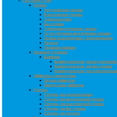
ГИТАРИСТАМ
Гитары
Акустические гитары
Классические гитары
Электрогитары
Бас-гитары
Электроакустические гитары
12-ти струнные акустические гитары
Гитары классические с подключением
Укулеле
Гитарные наборы
Гитарное усиление
Комбики
Комбоусилители для акустической
Комбоусилители для бас-гитары
Комбоусилители для электрогита
Эффекты и процессоры
Педали эффектов
Процессоры эффектов
Струны
Струны для электрогитары
Струны для акустической гитары
Струны для классической гитары
Струны для бас гитары
Струны для укулеле