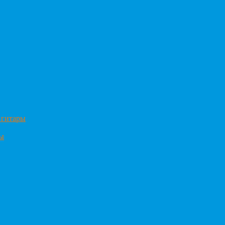
 гитары
ры