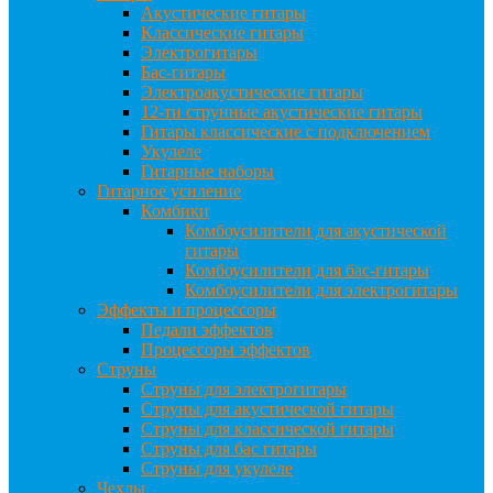
Акустические гитары
Классические гитары
Электрогитары
Бас-гитары
Электроакустические гитары
12-ти струнные акустические гитары
Гитары классические с подключением
Укулеле
Гитарные наборы
Гитарное усиление
Комбики
Комбоусилители для акустической
гитары
Комбоусилители для бас-гитары
Комбоусилители для электрогитары
Эффекты и процессоры
Педали эффектов
Процессоры эффектов
Струны
Струны для электрогитары
Струны для акустической гитары
Струны для классической гитары
Струны для бас гитары
Струны для укулеле
Чехлы