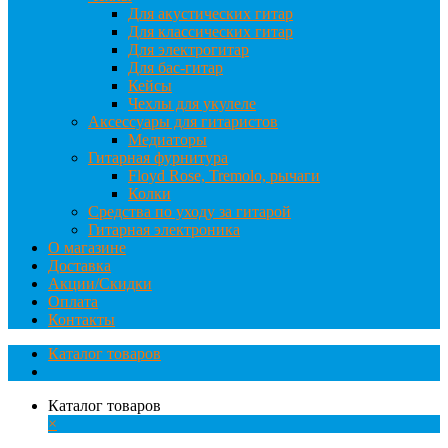
Для акустических гитар
Для классических гитар
Для электрогитар
Для бас-гитар
Кейсы
Чехлы для укулеле
Аксессуары для гитаристов
Медиаторы
Гитарная фурнитура
Floyd Rose, Tremolo, рычаги
Колки
Средства по уходу за гитарой
Гитарная электроника
О магазине
Доставка
Акции/Скидки
Оплата
Контакты
Каталог товаров
Каталог товаров
×