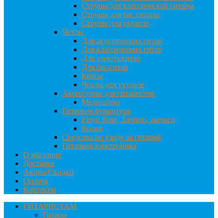
Струны для классической гитары
Струны для бас гитары
Струны для укулеле
Чехлы
Для акустических гитар
Для классических гитар
Для электрогитар
Для бас-гитар
Кейсы
Чехлы для укулеле
Аксессуары для гитаристов
Медиаторы
Гитарная фурнитура
Floyd Rose, Tremolo, рычаги
Колки
Средства по уходу за гитарой
Гитарная электроника
О магазине
Доставка
Акции/Скидки
Оплата
Контакты
ГИТАРИСТАМ
Гитары