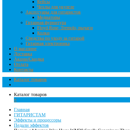
Кейсы
Чехлы для укулеле
Аксессуары для гитаристов
Медиаторы
Гитарная фурнитура
Floyd Rose, Tremolo, рычаги
Колки
Средства по уходу за гитарой
Гитарная электроника
О магазине
Доставка
Акции/Скидки
Оплата
Контакты
Каталог товаров
Каталог товаров
×
Главная
ГИТАРИСТАМ
Эффекты и процессоры
Педали эффектов