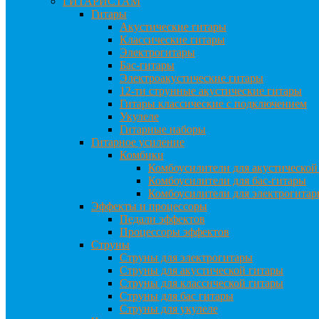
ГИТАРИСТАМ
Гитары
Акустические гитары
Классические гитары
Электрогитары
Бас-гитары
Электроакустические гитары
12-ти струнные акустические гитары
Гитары классические с подключением
Укулеле
Гитарные наборы
Гитарное усиление
Комбики
Комбоусилители для акустической
Комбоусилители для бас-гитары
Комбоусилители для электрогита
Эффекты и процессоры
Педали эффектов
Процессоры эффектов
Струны
Струны для электрогитары
Струны для акустической гитары
Струны для классической гитары
Струны для бас гитары
Струны для укулеле