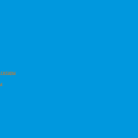
 гитары
ры