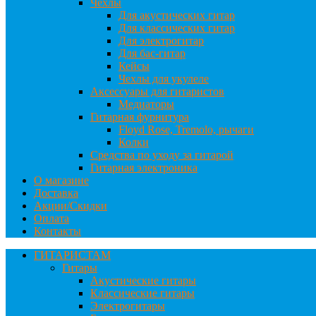
Чехлы
Для акустических гитар
Для классических гитар
Для электрогитар
Для бас-гитар
Кейсы
Чехлы для укулеле
Аксессуары для гитаристов
Медиаторы
Гитарная фурнитура
Floyd Rose, Tremolo, рычаги
Колки
Средства по уходу за гитарой
Гитарная электроника
О магазине
Доставка
Акции/Скидки
Оплата
Контакты
ГИТАРИСТАМ
Гитары
Акустические гитары
Классические гитары
Электрогитары