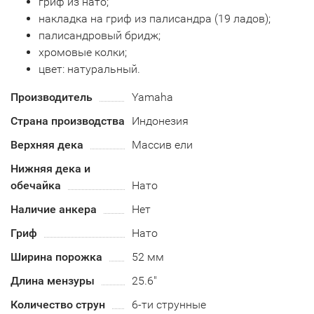
гриф из нато;
накладка на гриф из палисандра (19 ладов);
палисандровый бридж;
хромовые колки;
цвет: натуральный.
Производитель
Yamaha
Страна производства
Индонезия
Верхняя дека
Массив ели
Нижняя дека и
обечайка
Нато
Наличие анкера
Нет
Гриф
Нато
Ширина порожка
52 мм
Длина мензуры
25.6"
Количество струн
6-ти струнные