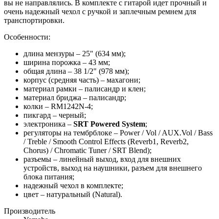
вы не направлялись. В комплекте с гитарой идет прочный и
очень надежный чехол с ручкой и заплечным ремнем для
транспортировки.
Особенности:
длина мензуры – 25" (634 мм);
ширина порожка – 43 мм;
общая длина – 38 1/2" (978 мм);
корпус (средняя часть) – махагони;
материал рамки – палисандр и клен;
материал бриджа – палисандр;
колки – RM1242N-4;
пикгард – черный;
электроника –
SRT Powered System
;
регуляторы на тембрблоке – Power / Vol / AUX.Vol / Bass
/ Treble / Smooth Control Effects (Reverb1, Reverb2,
Chorus) / Chromatic Tuner / SRT Blend);
разъемы – линейный выход, вход для внешних
устройств, выход на наушники, разъем для внешнего
блока питания;
надежный чехол в комплекте;
цвет – натуральный (Natural).
Производитель