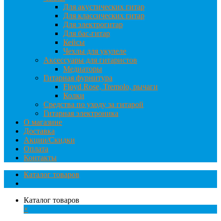
Для акустических гитар
Для классических гитар
Для электрогитар
Для бас-гитар
Кейсы
Чехлы для укулеле
Аксессуары для гитаристов
Медиаторы
Гитарная фурнитура
Floyd Rose, Tremolo, рычаги
Колки
Средства по уходу за гитарой
Гитарная электроника
О магазине
Доставка
Акции/Скидки
Оплата
Контакты
Каталог товаров
Каталог товаров
×