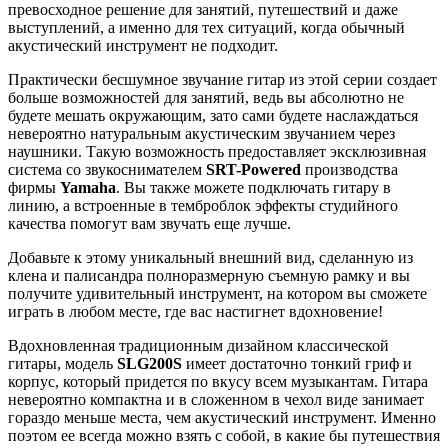
превосходное решение для занятий, путешествий и даже
выступлений, а именно для тех ситуаций, когда обычный
акустический инструмент не подходит.
Практически бесшумное звучание гитар из этой серии создает
больше возможностей для занятий, ведь вы абсолютно не
будете мешать окружающим, зато сами будете наслаждаться
невероятно натуральным акустическим звучанием через
наушники. Такую возможность предоставляет эксклюзивная
система со звукоснимателем
SRT-Powered
производства
фирмы
Yamaha
. Вы также можете подключать гитару в
линию, а встроенные в темброблок эффекты студийного
качества помогут вам звучать еще лучше.
Добавьте к этому уникальный внешний вид, сделанную из
клена и палисандра полноразмерную съемную рамку и вы
получите удивительный инструмент, на котором вы сможете
играть в любом месте, где вас настигнет вдохновение!
Вдохновленная традиционным дизайном классической
гитары, модель
SLG200S
имеет достаточно тонкий гриф и
корпус, который придется по вкусу всем музыкантам. Гитара
невероятно компактна и в сложенном в чехол виде занимает
гораздо меньше места, чем акустический инструмент. Именно
поэтом ее всегда можно взять с собой, в какие бы путешествия