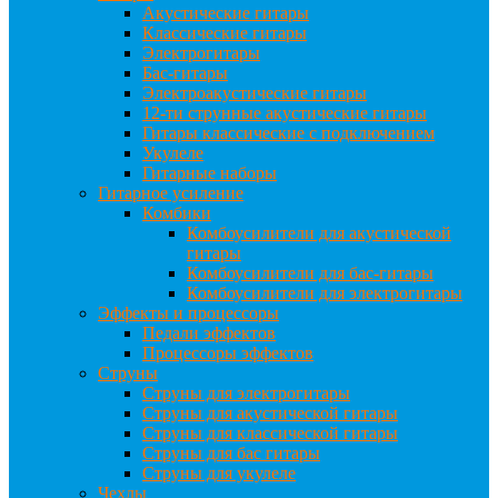
Акустические гитары
Классические гитары
Электрогитары
Бас-гитары
Электроакустические гитары
12-ти струнные акустические гитары
Гитары классические с подключением
Укулеле
Гитарные наборы
Гитарное усиление
Комбики
Комбоусилители для акустической
гитары
Комбоусилители для бас-гитары
Комбоусилители для электрогитары
Эффекты и процессоры
Педали эффектов
Процессоры эффектов
Струны
Струны для электрогитары
Струны для акустической гитары
Струны для классической гитары
Струны для бас гитары
Струны для укулеле
Чехлы