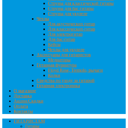
Струны для классической гитары
Струны для бас гитары
Струны для укулеле
Чехлы
Для акустических гитар
Для классических гитар
Для электрогитар
Для бас-гитар
Кейсы
Чехлы для укулеле
Аксессуары для гитаристов
Медиаторы
Гитарная фурнитура
Floyd Rose, Tremolo, рычаги
Колки
Средства по уходу за гитарой
Гитарная электроника
О магазине
Доставка
Акции/Скидки
Оплата
Контакты
ГИТАРИСТАМ
Гитары