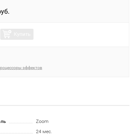
руб.
Купить
роцессоры эффектов
ель
Zoom
24 мес.