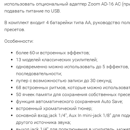
использовать опциональный адаптер Zoom AD-16 AC (при
подавать питание по USB.
В комплект входит 4 батарейки типа AA, руководство пол
пресетов.
Особенности:
более 60-и встроенных эффектов;
13 моделей классических усилителей;
одновременно можно использовать до 5 эффектов,
последовательности;
лупер с возможностью записи до 30 секунд;
68 встроенных ритмов, которые можно использоват
50 ячеек памяти для сохранения собственных пресе
функция автоматического сохранения Auto Save;
встроенный хроматический тюнер;
основной вход jack 1/4", Aux In mini-jack 1/8" для 
другого источника звука;
выход jack 1/4" для подключения в усилитель, може