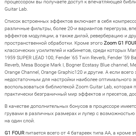
процессором вы получаете доступ к впечатляющей библ
Guitar Lab.
Список встроенных эффектов включает в себя компрессо
различные фильтры, более 20-и вариантов перегруза, в
эффектов модуляции, а также дилэй, реверберацию и др
пространственной обработки. Кроме этого
Zoom G1 FOU
классических усилителей и кабинетов, среди которых Mar
1959 SUPER LEAD 100, Fender '65 Twin Reverb, Fender '59 B
Reverb, Mesa Boogie Mark I, Bogner Ecstasy Blue channel, Me
Orange Channel, Orange Graphic120 и другие. А если всего
недостаточным для настройки наиболее оптимального з
воспользоваться библиотекой Zoom Guitar Lab, которая 
практически безграничный мир эффектов и пресетов, до
В качестве дополнительных бонусов в процессоре имеет
грувами в различных размерах и лупер с возможностью 
на один слой.
G1 FOUR
питается всего от 4 батареек типа AA, а кроме 