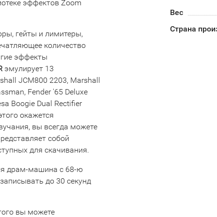
иотеке эффектов Zoom
Вес
Страна прои
ры, гейты и лимитеры,
печатляющее количество
угие эффекты
R
эмулирует 13
shall JCM800 2203, Marshall
assman, Fender '65 Deluxe
sa Boogie Dual Rectifier
 этого окажется
вучания, вы всегда можете
представляет собой
ступных для скачивания.
ся драм-машина с 68-ю
записывать до 30 секунд
этого вы можете