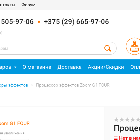
нтакты
Форум
) 505-97-06
+375 (29) 665-97-06
00
аров
О магазине
Доставка
Акции/Скидки
Опл
оры эффектов
Процессор эффектов Zoom G1 FOUR
Проце
ля увеличения
Нет в на