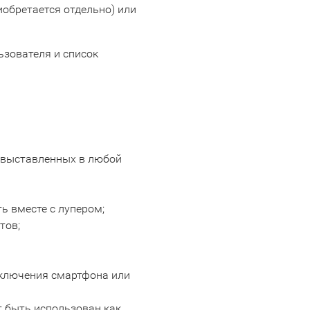
обретается отдельно) или
ьзователя и список
 выставленных в любой
ь вместе с лупером;
тов;
подключения смартфона или
т быть использован как